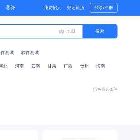
测评
我要招人
登记简历
登录/注册
地图
硬件测试
软件测试
河北
河南
云南
甘肃
广西
贵州
海南
清空筛选条件