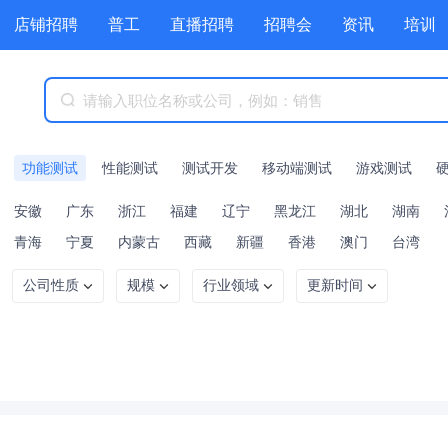
店铺招聘
普工
直播招聘
招聘会
资讯
培训
商城
附近职位
工具箱
赏金招聘
功能测试
性能测试
测试开发
移动端测试
游戏测试
安徽
广东
浙江
福建
辽宁
黑龙江
湖北
湖南
青海
宁夏
内蒙古
西藏
新疆
香港
澳门
台湾
公司性质
规模
行业领域
更新时间