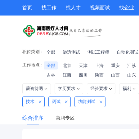
首页
找工作
找人才
视频面试
找企业
猎头
专题招聘
公招
职位专题
技能提升
职位类别：
全部
渗透测试
测试工程师
自动化测试
工作地点：
全部
北京
天津
上海
重庆
江苏
吉林
江西
四川
陕西
山西
山东
薪资待遇
学历要求
经验要求
福利
技术
测试
功能测试
综合排序
急聘专区