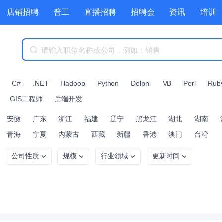
店铺招聘
普工
直播招聘
招聘会
资讯
培训
商城
附近职位
工具箱
赏金招聘
C#
.NET
Hadoop
Python
Delphi
VB
Perl
Rub
GIS工程师
后端开发
安徽
广东
浙江
福建
辽宁
黑龙江
湖北
湖南
青海
宁夏
内蒙古
西藏
新疆
香港
澳门
台湾
公司性质
规模
行业领域
更新时间