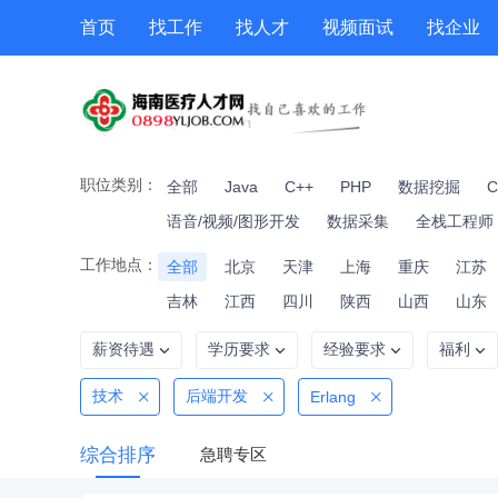
首页
找工作
找人才
视频面试
找企业
猎头
专题招聘
公招
职位专题
技能提升
职位类别：
全部
Java
C++
PHP
数据挖掘
C
语音/视频/图形开发
数据采集
全栈工程师
工作地点：
全部
北京
天津
上海
重庆
江苏
吉林
江西
四川
陕西
山西
山东
薪资待遇
学历要求
经验要求
福利
技术
后端开发
Erlang
综合排序
急聘专区