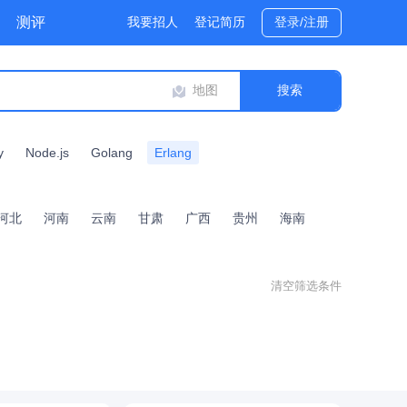
测评
我要招人
登记简历
登录/注册
地图
y
Node.js
Golang
Erlang
河北
河南
云南
甘肃
广西
贵州
海南
清空筛选条件