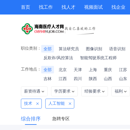
首页
找工作
找人才
视频面试
找企业
猎头
专题招聘
公招
职位专题
技能提升
职位类别：
全部
算法研究员
图像识别
语音识别
反欺诈/风控算法
智能驾驶系统工程师
工作地点：
全部
北京
天津
上海
重庆
江苏
吉林
江西
四川
陕西
山西
山东
薪资待遇
学历要求
经验要求
福利
技术
人工智能
综合排序
急聘专区