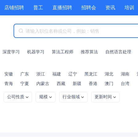
店铺招聘
普工
直播招聘
招聘会
资讯
培训
商城
附近职位
工具箱
赏金招聘
深度学习
机器学习
算法工程师
推荐算法
自然语言处理
安徽
广东
浙江
福建
辽宁
黑龙江
湖北
湖南
青海
宁夏
内蒙古
西藏
新疆
香港
澳门
台湾
公司性质
规模
行业领域
更新时间