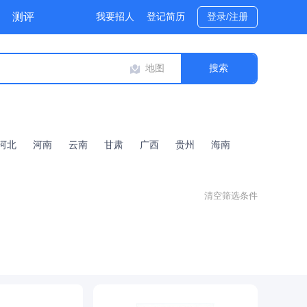
测评
我要招人
登记简历
登录/注册
地图
河北
河南
云南
甘肃
广西
贵州
海南
清空筛选条件