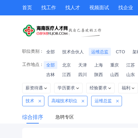
首页
找工作
找人才
视频面试
找企业
猎头
专题招聘
公招
职位专题
技能提升
职位类别：
全部
技术合伙人
运维总监
CTO
架
工作地点：
全部
北京
天津
上海
重庆
江苏
吉林
江西
四川
陕西
山西
山东
薪资待遇
学历要求
经验要求
福利
技术
高端技术职位
运维总监
综合排序
急聘专区