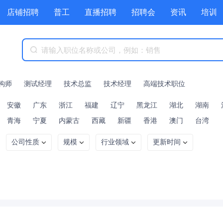
店铺招聘
普工
直播招聘
招聘会
资讯
培训
商城
附近职位
工具箱
赏金招聘
构师
测试经理
技术总监
技术经理
高端技术职位
安徽
广东
浙江
福建
辽宁
黑龙江
湖北
湖南
青海
宁夏
内蒙古
西藏
新疆
香港
澳门
台湾
公司性质
规模
行业领域
更新时间