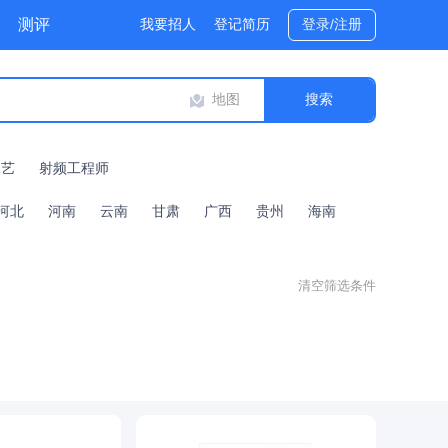
测评
我要招人
登记简历
登录/注册
地图
工艺
射频工程师
河北
河南
云南
甘肃
广西
贵州
海南
清空筛选条件