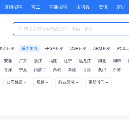
店铺招聘
普工
直播招聘
招聘会
资讯
培训
商城
附近职位
工具箱
赏金招聘
驱动开发
系统集成
FPGA开发
DSP开发
ARM开发
PCB
安徽
广东
浙江
福建
辽宁
黑龙江
湖北
湖南
青海
宁夏
内蒙古
西藏
新疆
香港
澳门
台湾
公司性质
规模
行业领域
更新时间