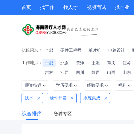
首页
找工作
找人才
视频面试
找企业
猎头
专题招聘
公招
职位专题
技能提升
职位类别：
全部
硬件工程师
单片机
电路设计
工作地点：
全部
北京
天津
上海
重庆
江苏
吉林
江西
四川
陕西
山西
山东
薪资待遇
学历要求
经验要求
福利
技术
硬件开发
系统集成
综合排序
急聘专区