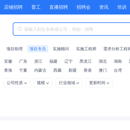
店铺招聘
普工
直播招聘
招聘会
资讯
培训
商城
附近职位
工具箱
赏金招聘
项目助理
项目专员
实施顾问
实施工程师
需求分析工程
安徽
广东
浙江
福建
辽宁
黑龙江
湖北
湖南
青海
宁夏
内蒙古
西藏
新疆
香港
澳门
台湾
公司性质
规模
行业领域
更新时间