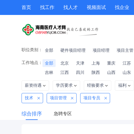
首页
找工作
找人才
视频面试
找企业
猎头
专题招聘
公招
职位专题
技能提升
职位类别：
全部
硬件项目经理
项目经理
项目主管
工作地点：
全部
北京
天津
上海
重庆
江苏
吉林
江西
四川
陕西
山西
山东
薪资待遇
学历要求
经验要求
福利
技术
项目管理
项目专员
综合排序
急聘专区