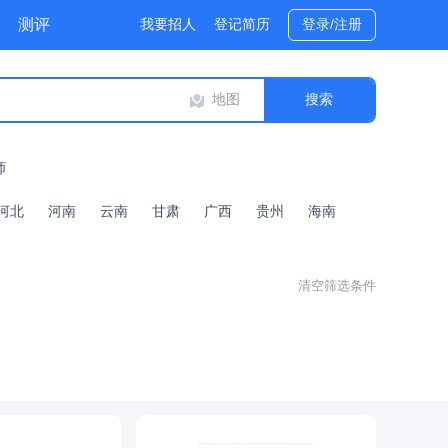
测评
我要招人
登记简历
登录/注册
地图
师
河北
河南
云南
甘肃
广西
贵州
海南
清空筛选条件