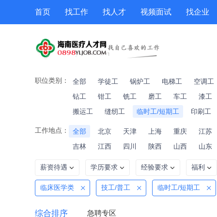
首页
找工作
找人才
视频面试
找企业
猎头
专题招聘
公招
职位专题
技能提升
职位类别：
全部
学徒工
锅炉工
电梯工
空调工
钻工
钳工
铣工
磨工
车工
漆工
搬运工
缝纫工
临时工/短期工
印刷工
工作地点：
全部
北京
天津
上海
重庆
江苏
吉林
江西
四川
陕西
山西
山东
薪资待遇
学历要求
经验要求
福利
临床医学类
技工/普工
临时工/短期工
综合排序
急聘专区