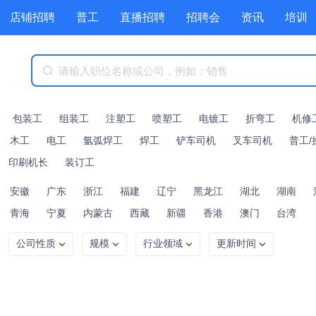
店铺招聘
普工
直播招聘
招聘会
资讯
培训
商城
附近职位
工具箱
赏金招聘
包装工
组装工
注塑工
喷塑工
电镀工
折弯工
机修
木工
电工
氩弧焊工
焊工
铲车司机
叉车司机
普工/
印刷机长
装订工
安徽
广东
浙江
福建
辽宁
黑龙江
湖北
湖南
青海
宁夏
内蒙古
西藏
新疆
香港
澳门
台湾
公司性质
规模
行业领域
更新时间