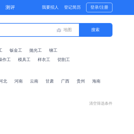
测评
我要招人
登记简历
登录/注册
地图
工
钣金工
抛光工
铆工
操作工
模具工
样衣工
切割工
河北
河南
云南
甘肃
广西
贵州
海南
清空筛选条件