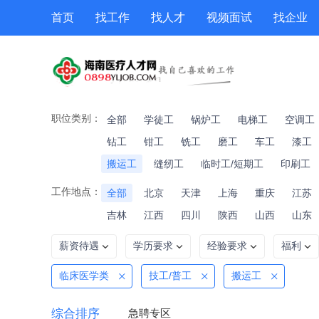
首页
找工作
找人才
视频面试
找企业
猎头
专题招聘
公招
职位专题
技能提升
职位类别：
全部
学徒工
锅炉工
电梯工
空调工
钻工
钳工
铣工
磨工
车工
漆工
搬运工
缝纫工
临时工/短期工
印刷工
工作地点：
全部
北京
天津
上海
重庆
江苏
吉林
江西
四川
陕西
山西
山东
薪资待遇
学历要求
经验要求
福利
临床医学类
技工/普工
搬运工
综合排序
急聘专区