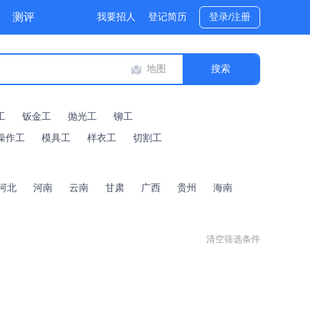
测评
我要招人
登记简历
登录/注册
地图
工
钣金工
抛光工
铆工
操作工
模具工
样衣工
切割工
河北
河南
云南
甘肃
广西
贵州
海南
清空筛选条件