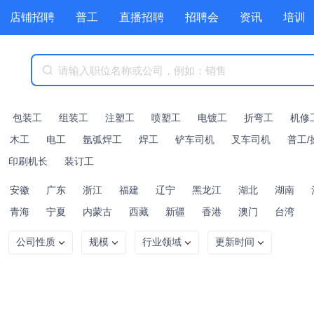
店铺招聘
普工
直播招聘
招聘会
资讯
培训
商城
附近职位
工具箱
赏金招聘
包装工
组装工
注塑工
喷塑工
电镀工
折弯工
机修
木工
电工
氩弧焊工
焊工
铲车司机
叉车司机
普工/
印刷机长
装订工
安徽
广东
浙江
福建
辽宁
黑龙江
湖北
湖南
青海
宁夏
内蒙古
西藏
新疆
香港
澳门
台湾
公司性质
规模
行业领域
更新时间