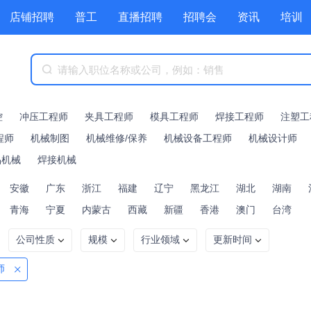
店铺招聘
普工
直播招聘
招聘会
资讯
培训
商城
附近职位
工具箱
赏金招聘
控
冲压工程师
夹具工程师
模具工程师
焊接工程师
注塑工
程师
机械制图
机械维修/保养
机械设备工程师
机械设计师
品机械
焊接机械
安徽
广东
浙江
福建
辽宁
黑龙江
湖北
湖南
青海
宁夏
内蒙古
西藏
新疆
香港
澳门
台湾
公司性质
规模
行业领域
更新时间
师