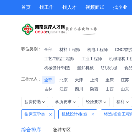
首页
找工作
找人才
视频面试
找企业
猎头
专题招聘
公招
职位专题
技能提升
职位类别：
全部
材料工程师
机电工程师
CNC/数
工艺/制程工程师
工业工程师
机械结构工
机械设计/制造
船舶机械
纺织机械
食
工作地点：
全部
北京
天津
上海
重庆
江苏
吉林
江西
四川
陕西
山西
山东
薪资待遇
学历要求
经验要求
福利
临床医学类
机械设计/制造
铸造/锻造工程
综合排序
急聘专区