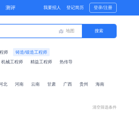
测评
我要招人
登记简历
登录/注册
地图
程师
铸造/锻造工程师
机械工程师
精益工程师
热传导
河北
河南
云南
甘肃
广西
贵州
海南
清空筛选条件