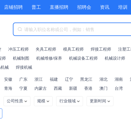
店铺招聘
普工
直播招聘
招聘会
资讯
培训
商城
附近职位
工具箱
赏金招聘
控
冲压工程师
夹具工程师
模具工程师
焊接工程师
注塑工
程师
机械制图
机械维修/保养
机械设备工程师
机械设计师
品机械
焊接机械
安徽
广东
浙江
福建
辽宁
黑龙江
湖北
湖南
青海
宁夏
内蒙古
西藏
新疆
香港
澳门
台湾
公司性质
规模
行业领域
更新时间