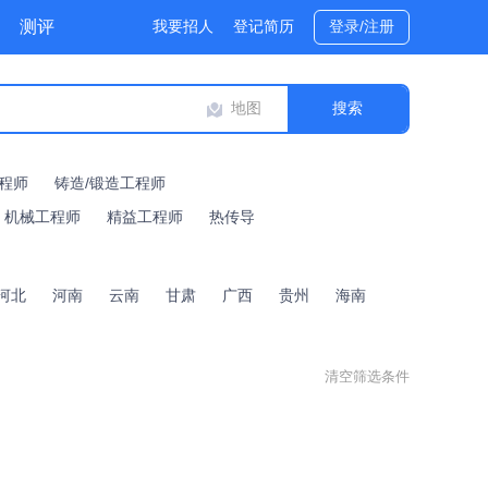
测评
我要招人
登记简历
登录/注册
地图
程师
铸造/锻造工程师
机械工程师
精益工程师
热传导
河北
河南
云南
甘肃
广西
贵州
海南
清空筛选条件