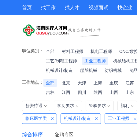
首页
找工作
找人才
视频面试
找企业
猎头
专题招聘
公招
职位专题
技能提升
职位类别：
全部
材料工程师
机电工程师
CNC/数
工艺/制程工程师
工业工程师
机械结构工
机械设计/制造
船舶机械
纺织机械
食
工作地点：
全部
北京
天津
上海
重庆
江苏
吉林
江西
四川
陕西
山西
山东
薪资待遇
学历要求
经验要求
福利
临床医学类
机械设计/制造
工业工程师
综合排序
急聘专区