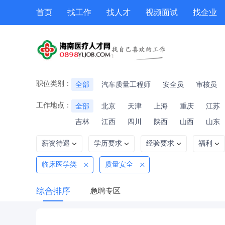
首页
找工作
找人才
视频面试
找企业
猎头
专题招聘
公招
职位专题
技能提升
职位类别：
全部
汽车质量工程师
安全员
审核员
工作地点：
全部
北京
天津
上海
重庆
江苏
吉林
江西
四川
陕西
山西
山东
薪资待遇
学历要求
经验要求
福利
临床医学类
质量安全
综合排序
急聘专区