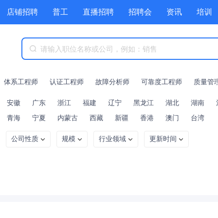
店铺招聘
普工
直播招聘
招聘会
资讯
培训
商城
附近职位
工具箱
赏金招聘
体系工程师
认证工程师
故障分析师
可靠度工程师
质量管
安徽
广东
浙江
福建
辽宁
黑龙江
湖北
湖南
青海
宁夏
内蒙古
西藏
新疆
香港
澳门
台湾
公司性质
规模
行业领域
更新时间