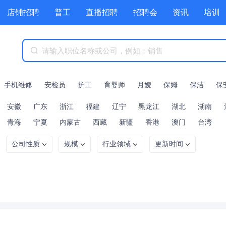
店铺招聘
普工
直播招聘
招聘会
资讯
培训
商城
附近职位
工具箱
赏金招聘
手机维修
安检员
护工
育婴师
月嫂
保姆
保洁
保
安徽
广东
浙江
福建
辽宁
黑龙江
湖北
湖南
青海
宁夏
内蒙古
西藏
新疆
香港
澳门
台湾
公司性质
规模
行业领域
更新时间