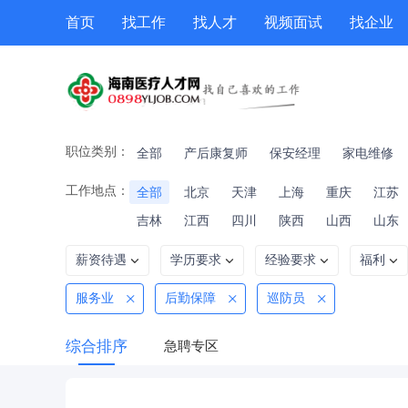
首页
找工作
找人才
视频面试
找企业
猎头
专题招聘
公招
职位专题
技能提升
职位类别：
全部
产后康复师
保安经理
家电维修
工作地点：
全部
北京
天津
上海
重庆
江苏
吉林
江西
四川
陕西
山西
山东
薪资待遇
学历要求
经验要求
福利
服务业
后勤保障
巡防员
综合排序
急聘专区