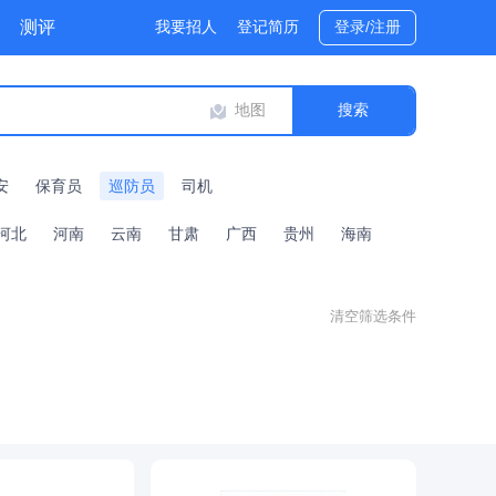
测评
我要招人
登记简历
登录/注册
地图
安
保育员
巡防员
司机
河北
河南
云南
甘肃
广西
贵州
海南
清空筛选条件