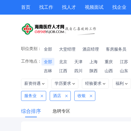
首页
找工作
找人才
视频面试
找企业
猎头
专题招聘
公招
职位专题
技能提升
职位类别：
全部
大堂经理
酒店经理
客房服务员
工作地点：
全部
北京
天津
上海
重庆
江苏
吉林
江西
四川
陕西
山西
山东
薪资待遇
学历要求
经验要求
福利
服务业
酒店
收银
综合排序
急聘专区