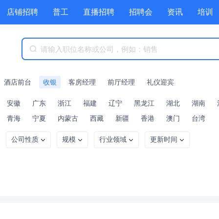
店铺招聘
普工
直播招聘
招聘会
资讯
培训
商城
附近职位
工具箱
赏金招聘
酒店前台
收银
客房经理
前厅经理
礼仪迎宾
安徽
广东
浙江
福建
辽宁
黑龙江
湖北
湖南
青海
宁夏
内蒙古
西藏
新疆
香港
澳门
台湾
公司性质
规模
行业领域
更新时间