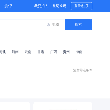
测评
我要招人
登记简历
登录/注册
地图
河北
河南
云南
甘肃
广西
贵州
海南
清空筛选条件