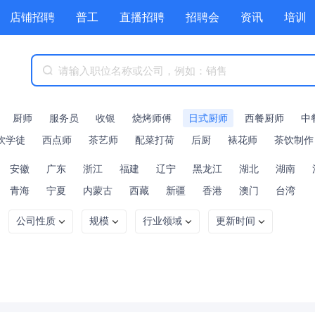
店铺招聘
普工
直播招聘
招聘会
资讯
培训
商城
附近职位
工具箱
赏金招聘
厨师
服务员
收银
烧烤师傅
日式厨师
西餐厨师
中
饮学徒
西点师
茶艺师
配菜打荷
后厨
裱花师
茶饮制作
安徽
广东
浙江
福建
辽宁
黑龙江
湖北
湖南
青海
宁夏
内蒙古
西藏
新疆
香港
澳门
台湾
公司性质
规模
行业领域
更新时间