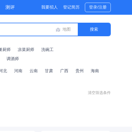
测评
我要招人
登记简历
登录/注册
地图
餐厨师
凉菜厨师
洗碗工
调酒师
河北
河南
云南
甘肃
广西
贵州
海南
清空筛选条件