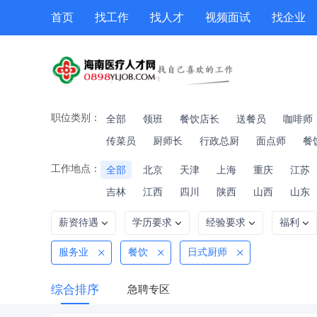
首页
找工作
找人才
视频面试
找企业
猎头
专题招聘
公招
职位专题
技能提升
职位类别：
全部
领班
餐饮店长
送餐员
咖啡师
传菜员
厨师长
行政总厨
面点师
餐
工作地点：
全部
北京
天津
上海
重庆
江苏
吉林
江西
四川
陕西
山西
山东
薪资待遇
学历要求
经验要求
福利
服务业
餐饮
日式厨师
综合排序
急聘专区