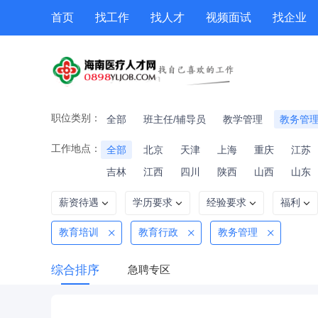
首页
找工作
找人才
视频面试
找企业
猎头
专题招聘
公招
职位专题
技能提升
职位类别：
全部
班主任/辅导员
教学管理
教务管
工作地点：
全部
北京
天津
上海
重庆
江苏
吉林
江西
四川
陕西
山西
山东
薪资待遇
学历要求
经验要求
福利
教育培训
教育行政
教务管理
综合排序
急聘专区