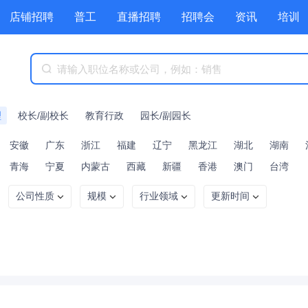
店铺招聘
普工
直播招聘
招聘会
资讯
培训
商城
附近职位
工具箱
赏金招聘
理
校长/副校长
教育行政
园长/副园长
安徽
广东
浙江
福建
辽宁
黑龙江
湖北
湖南
青海
宁夏
内蒙古
西藏
新疆
香港
澳门
台湾
公司性质
规模
行业领域
更新时间