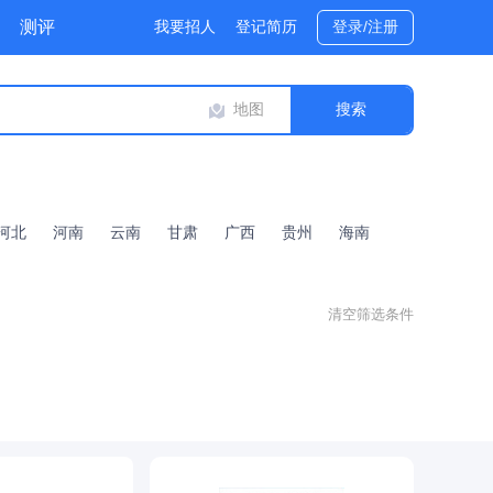
测评
我要招人
登记简历
登录/注册
地图
河北
河南
云南
甘肃
广西
贵州
海南
清空筛选条件