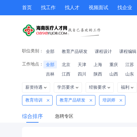
首页
找工作
找人才
视频面试
找企业
猎头
专题招聘
公招
职位专题
技能提升
职位类别：
全部
教育产品研发
课程设计
课程编辑
工作地点：
全部
北京
天津
上海
重庆
江苏
吉林
江西
四川
陕西
山西
山东
薪资待遇
学历要求
经验要求
福利
教育培训
教育产品研发
培训师
综合排序
急聘专区