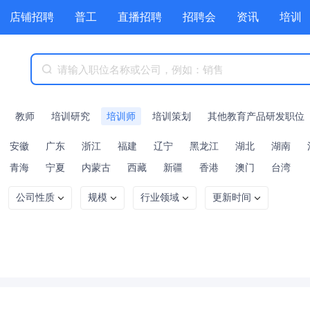
店铺招聘
普工
直播招聘
招聘会
资讯
培训
商城
附近职位
工具箱
赏金招聘
教师
培训研究
培训师
培训策划
其他教育产品研发职位
安徽
广东
浙江
福建
辽宁
黑龙江
湖北
湖南
青海
宁夏
内蒙古
西藏
新疆
香港
澳门
台湾
公司性质
规模
行业领域
更新时间