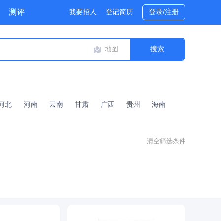
测评
我要招人
登记简历
登录/注册
地图
河北
河南
云南
甘肃
广西
贵州
海南
清空筛选条件