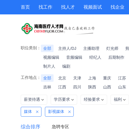
首页
找工作
找人才
视频面试
找企业
猎头
专题招聘
公招
职位专题
技能提升
职位类别：
全部
主持人/DJ
主播助理
灯光师
视频编辑
音频编辑
经纪人
后期制作
制片人
编剧
工作地点：
全部
北京
天津
上海
重庆
江苏
吉林
江西
四川
陕西
山西
山东
薪资待遇
学历要求
经验要求
福利
媒体
影视媒体
综合排序
急聘专区