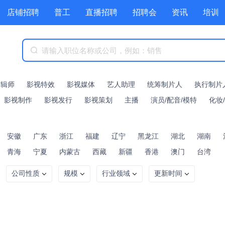
店铺招聘
普工
直播招聘
招聘会
资讯
培训
商城
附近职位
工具箱
赏金招聘
剪辑师
影视特效
影视媒体
艺人助理
统筹制片人
执行制片
影视制作
影视发行
影视策划
主播
演员/配音/模特
化妆
安徽
广东
浙江
福建
辽宁
黑龙江
湖北
湖南
青海
宁夏
内蒙古
西藏
新疆
香港
澳门
台湾
公司性质
规模
行业领域
更新时间