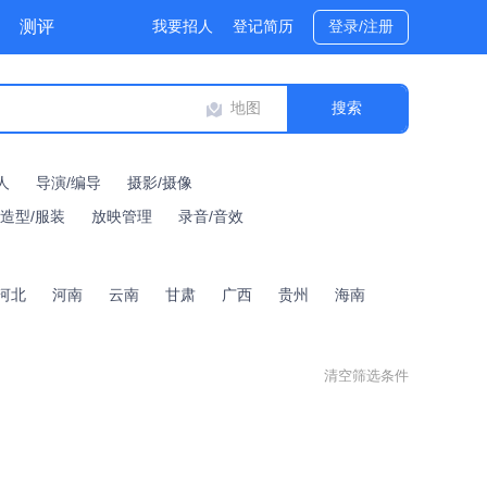
测评
我要招人
登记简历
登录/注册
地图
人
导演/编导
摄影/摄像
/造型/服装
放映管理
录音/音效
河北
河南
云南
甘肃
广西
贵州
海南
清空筛选条件