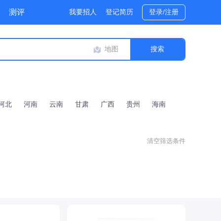
测评
我要招人
登记简历
登录/注册
地图
河北
河南
云南
甘肃
广西
贵州
海南
清空筛选条件