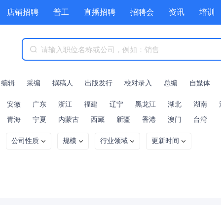
店铺招聘
普工
直播招聘
招聘会
资讯
培训
商城
附近职位
工具箱
赏金招聘
编辑
采编
撰稿人
出版发行
校对录入
总编
自媒体
安徽
广东
浙江
福建
辽宁
黑龙江
湖北
湖南
青海
宁夏
内蒙古
西藏
新疆
香港
澳门
台湾
公司性质
规模
行业领域
更新时间