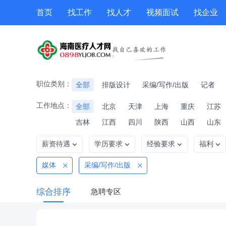
首页
找工作
找人才
视频面试
找企业
猎头
专题招聘
公招
职位专题
技能提升
职位类别：
全部
排版设计
采编/写作/出版
记者
工作地点：
全部
北京
天津
上海
重庆
江苏
吉林
江西
四川
陕西
山西
山东
薪资待遇
学历要求
经验要求
福利
媒体
采编/写作/出版
综合排序
急聘专区