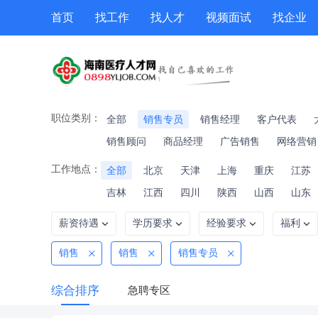
首页
找工作
找人才
视频面试
找企业
猎头
专题招聘
公招
职位专题
技能提升
职位类别：
全部
销售专员
销售经理
客户代表
销售顾问
商品经理
广告销售
网络营销
工作地点：
全部
北京
天津
上海
重庆
江苏
吉林
江西
四川
陕西
山西
山东
薪资待遇
学历要求
经验要求
福利
销售
销售
销售专员
综合排序
急聘专区