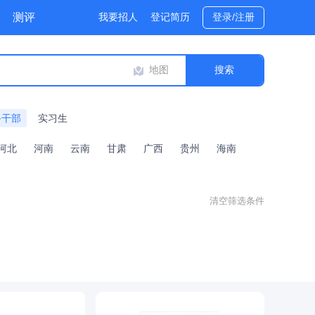
测评
我要招人
登记简历
登录/注册
地图
备干部
实习生
河北
河南
云南
甘肃
广西
贵州
海南
清空筛选条件