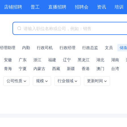
店铺招聘
普工
直播招聘
招聘会
资讯
培训
商城
附近职位
工具箱
赏金招聘
经理助理
内勤
行政司机
行政经理
行政总监
文员
储
安徽
广东
浙江
福建
辽宁
黑龙江
湖北
湖南
青海
宁夏
内蒙古
西藏
新疆
香港
澳门
台湾
公司性质
规模
行业领域
更新时间