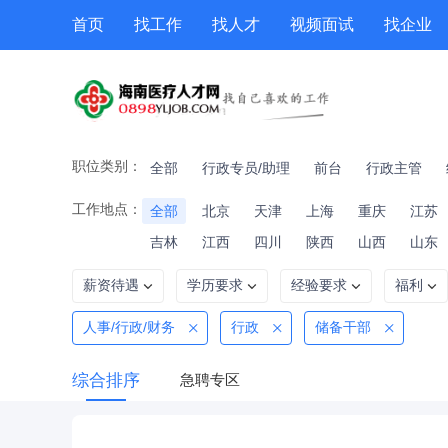
首页
找工作
找人才
视频面试
找企业
猎头
专题招聘
公招
职位专题
技能提升
职位类别：
全部
行政专员/助理
前台
行政主管
工作地点：
全部
北京
天津
上海
重庆
江苏
吉林
江西
四川
陕西
山西
山东
薪资待遇
学历要求
经验要求
福利
人事/行政/财务
行政
储备干部
综合排序
急聘专区