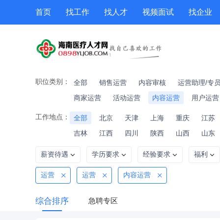
首页
找工作
找人才
视频面试
找企业
猎头
专题招聘
公招
职位专题
技能提升
职位类别：
全部
销售运营
内容审核
运营助理/专
商家运营
活动运营
内容运营
用户运营
工作地点：
全部
北京
天津
上海
重庆
江苏
吉林
江西
四川
陕西
山西
山东
薪资待遇
学历要求
经验要求
福利
运营
运营
内容运营
综合排序
急聘专区