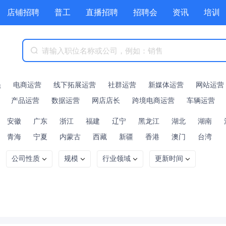
店铺招聘
普工
直播招聘
招聘会
资讯
培训
商城
附近职位
工具箱
赏金招聘
员
电商运营
线下拓展运营
社群运营
新媒体运营
网站运营
产品运营
数据运营
网店店长
跨境电商运营
车辆运营
安徽
广东
浙江
福建
辽宁
黑龙江
湖北
湖南
青海
宁夏
内蒙古
西藏
新疆
香港
澳门
台湾
公司性质
规模
行业领域
更新时间