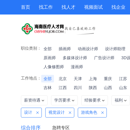
首页
找工作
找人才
视频面试
找企业
猎头
专题招聘
公招
职位专题
技能提升
职位类别：
全部
插画师
动画设计师
设计师助理
原画师
多媒体设计师
广告设计师
3D
人像修图师
漫画师
工作地点：
全部
北京
天津
上海
重庆
江苏
吉林
江西
四川
陕西
山西
山东
薪资待遇
学历要求
经验要求
福利
设计
视觉设计
游戏角色
综合排序
急聘专区