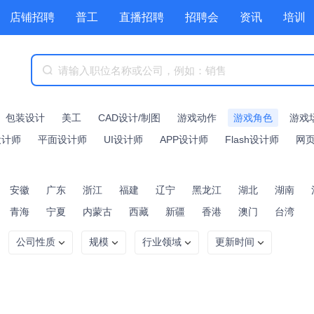
店铺招聘
普工
直播招聘
招聘会
资讯
培训
商城
附近职位
工具箱
赏金招聘
包装设计
美工
CAD设计/制图
游戏动作
游戏角色
游戏
设计师
平面设计师
UI设计师
APP设计师
Flash设计师
网
安徽
广东
浙江
福建
辽宁
黑龙江
湖北
湖南
青海
宁夏
内蒙古
西藏
新疆
香港
澳门
台湾
公司性质
规模
行业领域
更新时间