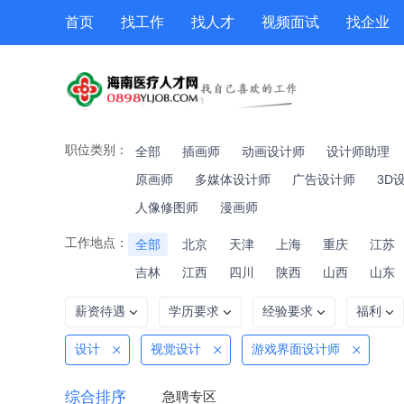
首页
找工作
找人才
视频面试
找企业
猎头
专题招聘
公招
职位专题
技能提升
职位类别：
全部
插画师
动画设计师
设计师助理
原画师
多媒体设计师
广告设计师
3D
人像修图师
漫画师
工作地点：
全部
北京
天津
上海
重庆
江苏
吉林
江西
四川
陕西
山西
山东
薪资待遇
学历要求
经验要求
福利
设计
视觉设计
游戏界面设计师
综合排序
急聘专区