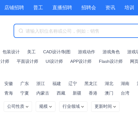
店铺招聘
普工
直播招聘
招聘会
资讯
培训
商城
附近职位
工具箱
赏金招聘
包装设计
美工
CAD设计/制图
游戏动作
游戏角色
游戏
设计师
平面设计师
UI设计师
APP设计师
Flash设计师
网
安徽
广东
浙江
福建
辽宁
黑龙江
湖北
湖南
青海
宁夏
内蒙古
西藏
新疆
香港
澳门
台湾
公司性质
规模
行业领域
更新时间