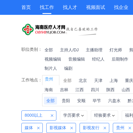
首页
找工作
找人才
视频面试
找企业
猎头
专题招聘
公招
职位专题
技能提升
职位类别：
全部
主持人/DJ
主播助理
灯光师
视频编辑
音频编辑
经纪人
后期制作
制片人
编剧
贵州
工作地点：
全部
北京
天津
上海
重
海南
吉林
江西
四川
陕西
山西
全部
贵阳
安顺
毕节
六盘水
黔
8000以上
学历要求
经验要求
福
媒体
影视媒体
影视发行
贵州