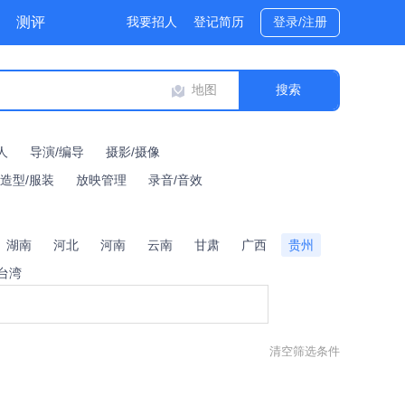
测评
我要招人
登记简历
登录/注册
地图
人
导演/编导
摄影/摄像
/造型/服装
放映管理
录音/音效
湖南
河北
河南
云南
甘肃
广西
贵州
台湾
清空筛选条件