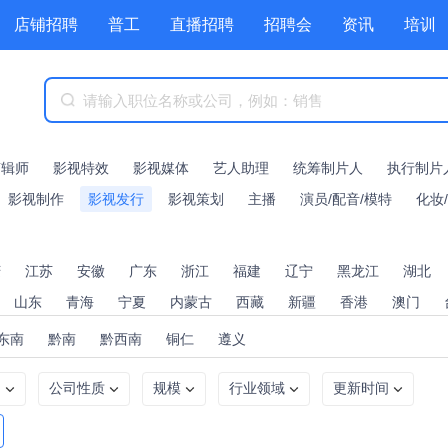
店铺招聘
普工
直播招聘
招聘会
资讯
培训
商城
附近职位
工具箱
赏金招聘
剪辑师
影视特效
影视媒体
艺人助理
统筹制片人
执行制片
影视制作
影视发行
影视策划
主播
演员/配音/模特
化妆
庆
江苏
安徽
广东
浙江
福建
辽宁
黑龙江
湖北
山东
青海
宁夏
内蒙古
西藏
新疆
香港
澳门
东南
黔南
黔西南
铜仁
遵义
利
公司性质
规模
行业领域
更新时间