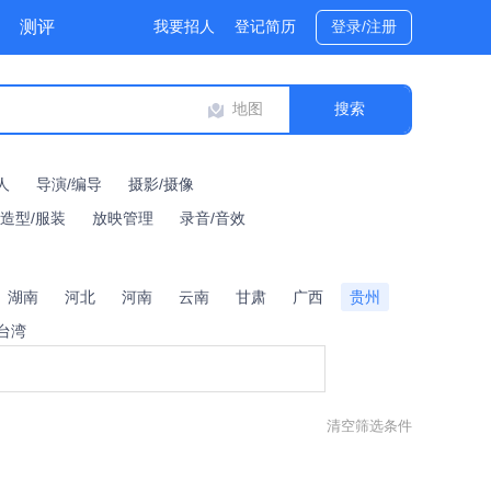
测评
我要招人
登记简历
登录/注册
地图
人
导演/编导
摄影/摄像
/造型/服装
放映管理
录音/音效
湖南
河北
河南
云南
甘肃
广西
贵州
台湾
清空筛选条件