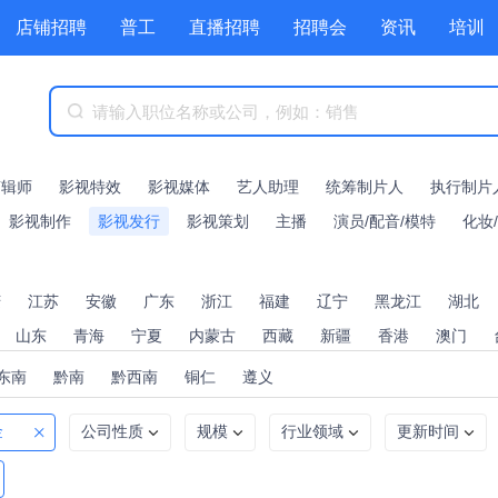
店铺招聘
普工
直播招聘
招聘会
资讯
培训
商城
附近职位
工具箱
赏金招聘
剪辑师
影视特效
影视媒体
艺人助理
统筹制片人
执行制片
影视制作
影视发行
影视策划
主播
演员/配音/模特
化妆
庆
江苏
安徽
广东
浙江
福建
辽宁
黑龙江
湖北
山东
青海
宁夏
内蒙古
西藏
新疆
香港
澳门
东南
黔南
黔西南
铜仁
遵义
金
公司性质
规模
行业领域
更新时间