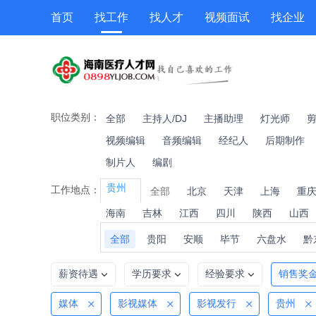
首页
找工作
找人才
视频面试
找企业
猎头
专题招聘
公招
职位专题
技能提升
职位类别：
全部
主持人/DJ
主播助理
灯光师
视频编辑
音频编辑
经纪人
后期制作
制片人
编剧
贵州
工作地点：
全部
北京
天津
上海
重
海南
吉林
江西
四川
陕西
山西
全部
贵阳
安顺
毕节
六盘水
黔
薪资待遇
学历要求
经验要求
销售奖
媒体
影视媒体
影视发行
贵州