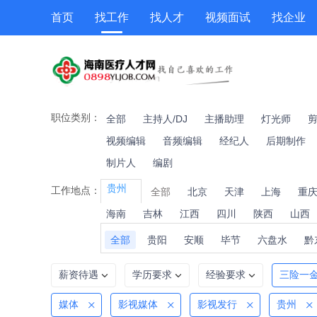
首页
找工作
找人才
视频面试
找企业
猎头
专题招聘
公招
职位专题
技能提升
职位类别：
全部
主持人/DJ
主播助理
灯光师
视频编辑
音频编辑
经纪人
后期制作
制片人
编剧
贵州
工作地点：
全部
北京
天津
上海
重
海南
吉林
江西
四川
陕西
山西
全部
贵阳
安顺
毕节
六盘水
黔
薪资待遇
学历要求
经验要求
三险一
媒体
影视媒体
影视发行
贵州