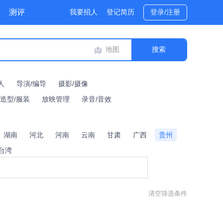
测评
我要招人
登记简历
登录/注册
地图
人
导演/编导
摄影/摄像
/造型/服装
放映管理
录音/音效
湖南
河北
河南
云南
甘肃
广西
贵州
台湾
清空筛选条件