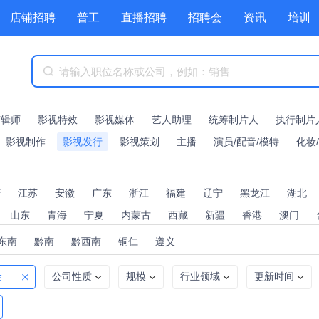
店铺招聘
普工
直播招聘
招聘会
资讯
培训
商城
附近职位
工具箱
赏金招聘
剪辑师
影视特效
影视媒体
艺人助理
统筹制片人
执行制片
影视制作
影视发行
影视策划
主播
演员/配音/模特
化妆
庆
江苏
安徽
广东
浙江
福建
辽宁
黑龙江
湖北
山东
青海
宁夏
内蒙古
西藏
新疆
香港
澳门
东南
黔南
黔西南
铜仁
遵义
金
公司性质
规模
行业领域
更新时间