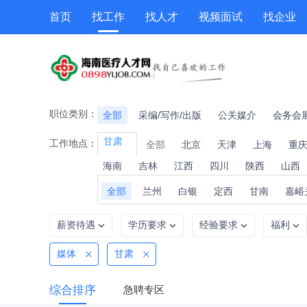
首页
找工作
找人才
视频面试
找企业
猎头
专题招聘
公招
职位专题
技能提升
职位类别：
全部
采编/写作/出版
公关媒介
会务会
甘肃
工作地点：
全部
北京
天津
上海
重
海南
吉林
江西
四川
陕西
山西
全部
兰州
白银
定西
甘南
嘉峪
薪资待遇
学历要求
经验要求
福利
媒体
甘肃
综合排序
急聘专区