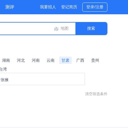
测评
我要招人
登记简历
登录/注册
地图
湖南
河北
河南
云南
甘肃
广西
贵州
台湾
张掖
清空筛选条件