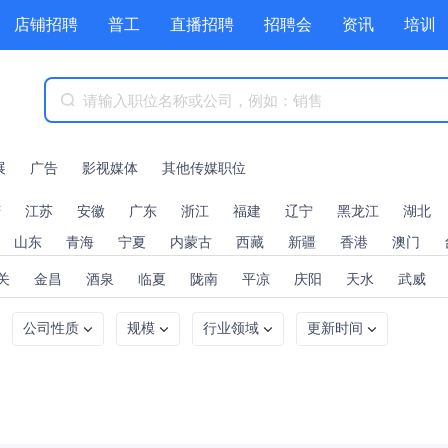
店铺招聘
普工
直播招聘
招聘会
资讯
培训
商城
附近职位
工具箱
赏金招聘
展
广告
影视媒体
其他传媒职位
庆
江苏
安徽
广东
浙江
福建
辽宁
黑龙江
湖北
山东
青海
宁夏
内蒙古
西藏
新疆
香港
澳门
关
金昌
酒泉
临夏
陇南
平凉
庆阳
天水
武威
公司性质
规模
行业领域
更新时间