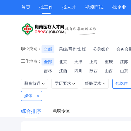
首页
找工作
找人才
视频面试
找企业
猎头
专题招聘
公招
职位专题
技能提升
职位类别：
全部
采编/写作/出版
公关媒介
会务会
工作地点：
全部
北京
天津
上海
重庆
江苏
吉林
江西
四川
陕西
山西
山东
薪资待遇
学历要求
经验要求
包吃住
媒体
综合排序
急聘专区