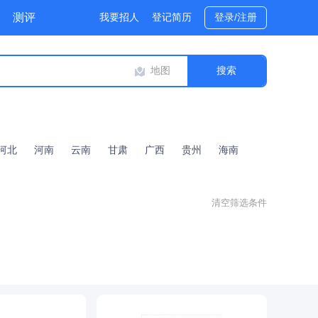
测评
我要招人
登记简历
登录/注册
地图
河北
河南
云南
甘肃
广西
贵州
海南
清空筛选条件