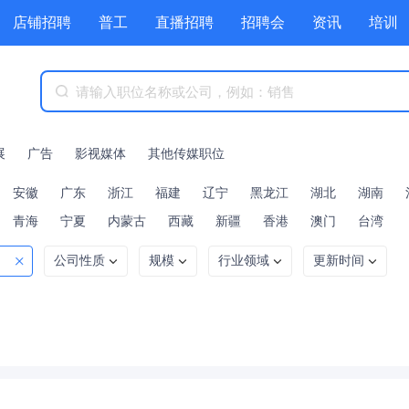
店铺招聘
普工
直播招聘
招聘会
资讯
培训
商城
附近职位
工具箱
赏金招聘
展
广告
影视媒体
其他传媒职位
安徽
广东
浙江
福建
辽宁
黑龙江
湖北
湖南
青海
宁夏
内蒙古
西藏
新疆
香港
澳门
台湾
公司性质
规模
行业领域
更新时间