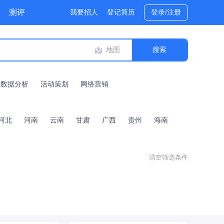
测评
我要招人
登记简历
登录/注册
地图
业数据分析
活动策划
网络营销
河北
河南
云南
甘肃
广西
贵州
海南
清空筛选条件