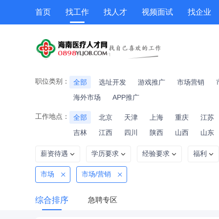
首页
找工作
找人才
视频面试
找企业
猎头
专题招聘
公招
职位专题
技能提升
职位类别：
全部
选址开发
游戏推广
市场营销
海外市场
APP推广
工作地点：
全部
北京
天津
上海
重庆
江苏
吉林
江西
四川
陕西
山西
山东
薪资待遇
学历要求
经验要求
福利
市场
市场/营销
综合排序
急聘专区