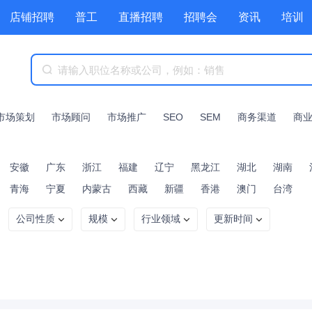
店铺招聘
普工
直播招聘
招聘会
资讯
培训
商城
附近职位
工具箱
赏金招聘
市场策划
市场顾问
市场推广
SEO
SEM
商务渠道
商
安徽
广东
浙江
福建
辽宁
黑龙江
湖北
湖南
青海
宁夏
内蒙古
西藏
新疆
香港
澳门
台湾
公司性质
规模
行业领域
更新时间